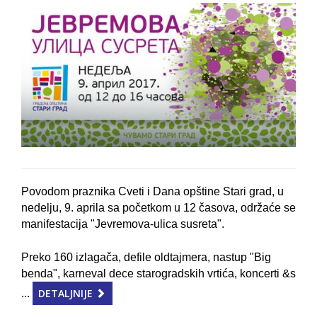
Povodom praznika Cveti i Dana opštine Stari grad, u
nedelju, 9. aprila sa početkom u 12 časova, održaće se
manifestacija "Jevremova-ulica susreta".
Preko 160 izlagača, defile oldtajmera, nastup "Big
benda", karneval dece starogradskih vrtića, koncerti &s
DETALJNIJE
...