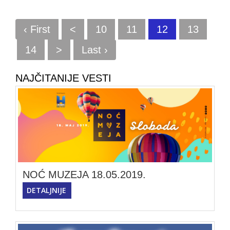
‹ First
<
10
11
12
13
14
>
Last ›
NAJČITANIJE VESTI
NOĆ MUZEJA 18.05.2019.
DETALJNIJE