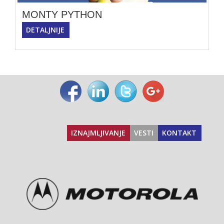
MONTY PYTHON
DETALJNIJE
IZNAJMLJIVANJE
VESTI
KONTAKT