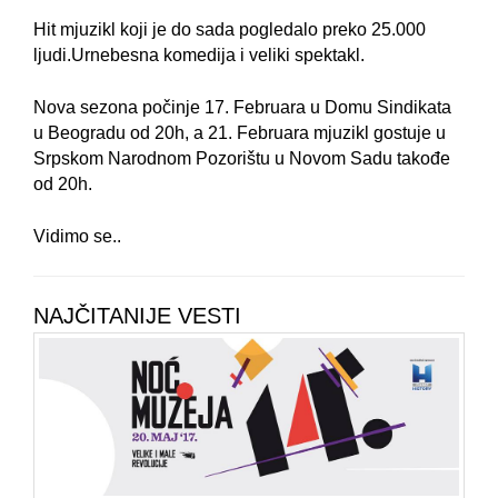
Hit mjuzikl koji je do sada pogledalo preko 25.000
ljudi.
Urnebesna komedija i veliki spektakl.
Nova sezona počinje 17. Februara u Domu Sindikata
u Beogradu od 20h, a 21. Februara mjuzikl gostuje u
Srpskom Narodnom Pozorištu u Novom Sadu takođe
od 20h.
Vidimo se..
NAJČITANIJE VESTI