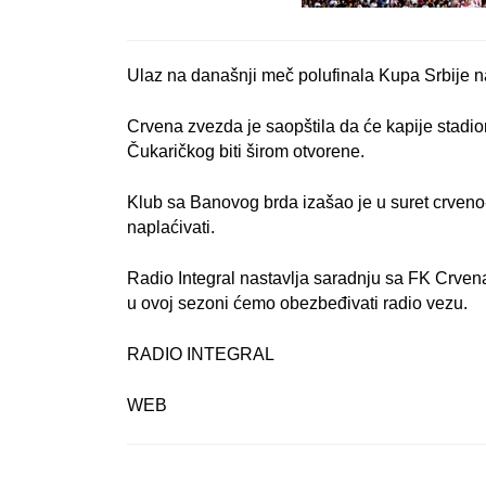
Ulaz na današnji meč polufinala Kupa Srbije n
Crvena zvezda je saopštila da će kapije stadi
Čukaričkog biti širom otvorene.
Klub sa Banovog brda izašao je u suret crveno
naplaćivati.
Radio Integral nastavlja saradnju sa FK Crvena
u ovoj sezoni ćemo obezbeđivati radio vezu.
RADIO INTEGRAL
WEB