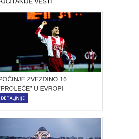
AJČITANIJE VESTI
POČINJE ZVEZDINO 16.
"PROLEĆE" U EVROPI
DETALJNIJE