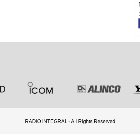
RADIO INTEGRAL - All Rights Reserved
a
•
O nama
•
Iznajmljivanje
•
Usluge
•
Oglasi
•
Galerija
•
Vesti
•