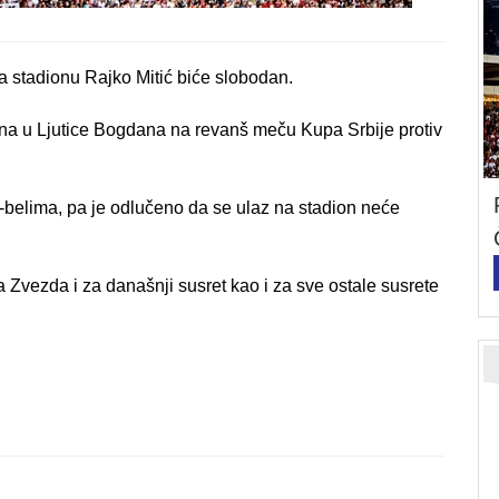
a stadionu Rajko Mitić biće slobodan.
ona u Ljutice Bogdana na revanš meču Kupa Srbije protiv
-belima, pa je odlučeno da se ulaz na stadion neće
 Zvezda i za današnji susret kao i za sve ostale susrete