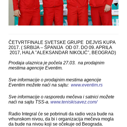
ČETVRTFINALE SVETSKE GRUPE DEJVIS KUPA
2017. ( SRBIJA – ŠPANIJA OD 07. DO 09. APRILA
2017, HALA "ALEKSANDAR NIKOLIĆ", BEOGRAD)
Prodaja ulaznica je počela 27.03. na prodajnim
mestima agencije Eventim.
Sve informacije o prodajnim mestima agencije
Eventim možete naći na sajtu:
www.eventim.rs
Sve informacije o rasporedu mečeva i satnici možete
naći na sajtu TSS-a.
www.teniskisavez.com/
Radio Integral će se pobrinuti da radio veza bude na
vrhunskom nivou, da bi i organizacija mečeva mogla
da bude na nivou koji se očekuje od Beograda.